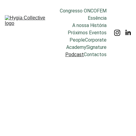
Congresso ONCOFEM
Essência
A nossa História
Próximos Eventos
People
Corporate
Academy
Signature
Podcast
Contactos
Conversas 
Hygia